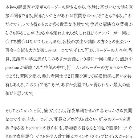
本物の起業家や変革のリーダーの皆さんから、体験に基づいたお話を直
接お聞きできる。聞きたいことがあれば質問をぶつけることもできる。これ
だけでも、とても得るものが多く貴重な体験です。手近な講演会や著書か
らでも得ることができるかも知れませんが、これほどのメンバーが一同に
会する機会はないでしょう。また、各校の学生や講師の方々との出会い・
再会・交流も大きな楽しみの一つです。そして何より、リーダーの方々や、教
員、意識高い学生達が、このあすか会議という場に一同に集まり、熱意や
passionが凝縮された空気の中で、何十人ものリーダーの方からシャワー
のように薫陶を受け、参加者同士で２日間を通して縦横無尽に想いを共
有しあえる、このライブ感こそが、あすか会議でしか得られない最大の価
値だと思います。
そしてとにかく２日間、盛りだくさん。深夜早朝を含めて息もつかさぬ展開
なのですが、どれ一つとして冗長なプログラムはない。好みのテーマを選
択できる各セッションのほかにも、参加者の皆さんと間近で直接トークで
きる夕食懇親会、ゲストを少人数で囲んでインタラクティブにディスカッショ