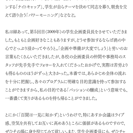
ンする「ナイトキャップ」、学生が自らテーマを決めて同志を募り、朝食を交
えて語り合う「パワーモーニング」などなど。
私は縁あって、第５回目（2009年）の学生企画委員長をさせていただきま
した。もともと企画好きなこともありますが、どうせ参加するならば渦の中
心でどっぷり浸かってやろうと。「企画や準備が大変でしょう」と労いのお
言葉もたくさんいただきましたが、各校の企画委員の仲間や事務局のス
タッフが先手先手でフォローを入れてくださったおかげで、実際は苦労より
も得るもののほうがずっと大きかった。本番では、あらかじめ全体の流れ
を十分に把握し、各々のプログラムに明確な目的意識を持って参加する
ことができますから、私の目的である「パッションの醸成」という意味でも、
一番濃くて実りがあるものを持ち帰ることができました。
とにかく「百聞は一見に如かず」というわけで、特にあすか会議はライブ
感、空気を共有してお互いに高めあうところに価値があるものですので、
ぜひその場に身を投じてみて欲しい。また、学生企画委員にも、ぜひチャ