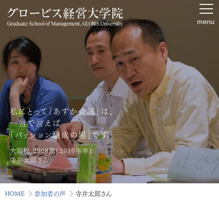
menu
私にとって「あすか会議」は、
一言で言えば
「パッション醸成の場」です。
大阪校 2008期（2010年卒）
寺井太郎
さん
HOME
参加者の声
寺井太郎さん