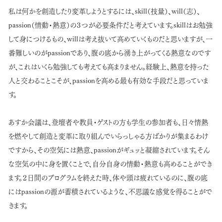
私は何かを創造したり変革しようとするには、skill（技量）、will（志）、
passion（情動・熱意）の３つが必要条件だと考えています。skillはお勉強
して身につけるもの、willは考え抜いて高めていくものだと思いますが、一
番難しいのがpassionであり、腹の底から湧き上がってくる熱意なのです
が、これはいくら勉強しても考えても高まりません。経験上、熱意を持った
人と交わることこそが、passionを高める最も有効な手段だと思っていま
す。
あすか会議は、登壇者や教員・ゲストの方も学生の参加者も、日々情熱
を燃やして創造と変革に取り組んでいらっしゃる方ばかりが集まるわけ
ですから、その空気には熱意、passionがギュッと凝縮されています。そん
な空気の中に身を置くことで、自分自身の情動・熱意も高めることができ
ます。２日間のプログラムを終えた時、体や頭は疲れているのに、腹の底
にはpassionの源が蓄積されているような、不思議な感覚を得ることがで
きます。