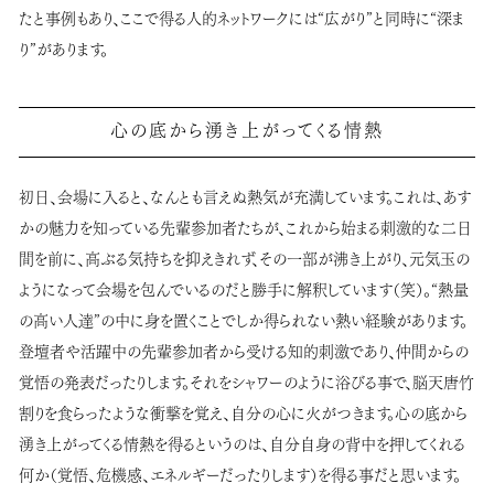
たと事例もあり、ここで得る人的ネットワークには“広がり”と同時に“深ま
り”があります。
心の底から湧き上がってくる情熱
初日、会場に入ると、なんとも言えぬ熱気が充満しています。これは、あす
かの魅力を知っている先輩参加者たちが、これから始まる刺激的な二日
間を前に、高ぶる気持ちを抑えきれず、その一部が沸き上がり、元気玉の
ようになって会場を包んでいるのだと勝手に解釈しています（笑）。“熱量
の高い人達”の中に身を置くことでしか得られない熱い経験があります。
登壇者や活躍中の先輩参加者から受ける知的刺激であり、仲間からの
覚悟の発表だったりします。それをシャワーのように浴びる事で、脳天唐竹
割りを食らったような衝撃を覚え、自分の心に火がつきます。心の底から
湧き上がってくる情熱を得るというのは、自分自身の背中を押してくれる
何か（覚悟、危機感、エネルギーだったりします）を得る事だと思います。