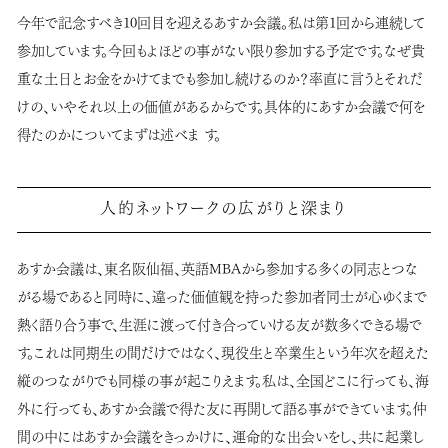
今年で記念すべき10回目を迎えるあすか会議。私は第1回から連続して
参加しています。今回もよほどの事がない限り参加する予定です。なぜ貴
重な土日とお金をかけてまでも参加し続けるのか？率直に言うとそれだ
けの、いやそれ以上の価値があるからです。具体的にあすか会議で何を
得たのかについてまずは述べま す。
人的ネットワークの広がりと深まり
あすか会議は、東名阪仙福、英語MBAから参加する多くの同志とつな
がる場であると同時に、違った価値観を持った参加者同士が心ゆくまで
熱く語り合う事で、生涯に渡って付き合っていける友が数多くできる場で
す。これは同期生の間だけではなく、現役生と卒業生という年次を超えた
縦のつながりでも同様の事が起こりえます。私は、全国どこに行っても、海
外に行っても、あすか会議で得た友に再開して語る事ができています。仲
間の中にはあすか会議をきっかけに、運命的な出会いをし、共に起業し