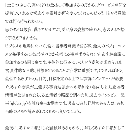
「土日つぶして、高い（？）お金払って参加するのだから、グロービスが何を
提供してくれるはず。あすか委員が何をやってくれるのだろう。」という意識
では何も得られません。
志のタネは数多く落ちていますが、受け身の姿勢で臨むと、志のタネを拾
う事さえできません。
ビジネスの現場において、常に当事者意識で語る事、最大のパフォーマン
スを発揮するにはどうすべきかを考える事が求められます。あすか会議に
参加するのも同じ事です。主体的に掴みにいくという姿勢が求められま
す。具体的な目的、目標を定めることが非常に重要です。（できれば3つ、
最低でも必ず1つ）。目的、目標を定める上では事前にインプットが必要
で、あすか委員が主催する事前勉強会への参加をお勧めします。登壇者
情報が公開されたら、る登壇者の略歴を調べたり、過去のインタビュー記
事（globis.jp）を読む事もお勧めです。過去に参加経験のある人は、参加
当時のメモを読み返してくるのも良いでしょう。
最後に、あすかに参加した経験はあるものの、しばらくあすかに参加して