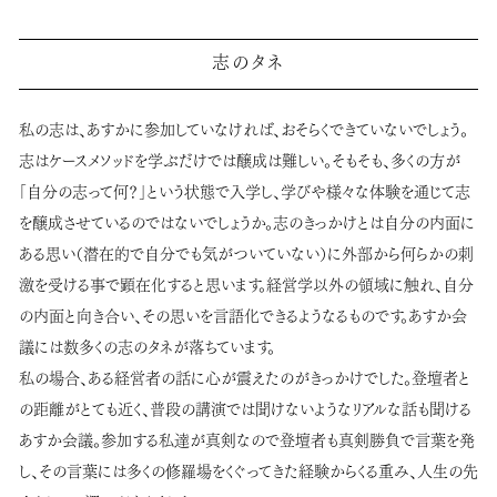
志のタネ
私の志は、あすかに参加していなければ、おそらくできていないでしょう。
志はケースメソッドを学ぶだけでは醸成は難しい。そもそも、多くの方が
「自分の志って何？」という状態で入学し、学びや様々な体験を通じて志
を醸成させているのではないでしょうか。志のきっかけとは自分の内面に
ある思い（潜在的で自分でも気がついていない）に外部から何らかの刺
激を受ける事で顕在化すると思います。経営学以外の領域に触れ、自分
の内面と向き合い、その思いを言語化できるようなるものです。あすか会
議には数多くの志のタネが落ちています。
私の場合、ある経営者の話に心が震えたのがきっかけでした。登壇者と
の距離がとても近く、普段の講演では聞けないようなリアルな話も聞ける
あすか会議。参加する私達が真剣なので登壇者も真剣勝負で言葉を発
し、その言葉には多くの修羅場をくぐってきた経験からくる重み、人生の先