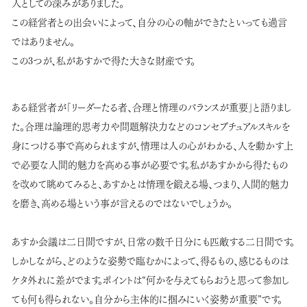
人としての深みがありました。
この経営者との出会いによって、自分の心の軸ができたといっても過言
ではありません。
この3つが、私があすかで得た大きな財産です。
ある経営者が「リーダーたる者、合理と情理のバランスが重要」と語りまし
た。合理は論理的思考力や問題解決力などのコンセプチュアルスキルを
身につける事で高められますが、情理は人の心がわかる、人を動かす上
で必要な人間的魅力を高める事が必要です。私があすかから得たもの
を改めて眺めてみると、あすかとは情理を鍛える場、つまり、人間的魅力
を磨き、高める場という事が言えるのではないでしょうか。
あすか会議は二日間ですが、日常の数千日分にも匹敵する二日間です。
しかしながら、どのような姿勢で臨むかによって、得るもの、感じるものは
ケタ外れに差がでます。ポイントは“何かを与えてもらおうと思って参加し
ても何も得られない。自分から主体的に掴みにいく姿勢が重要”です。