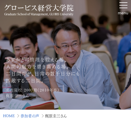
menu
あすかとは情理を鍛える場、
人間的魅力を磨き高める場。
二日間だが、日常の数千日分にも
匹敵する二日間。
名古屋校 2007期（2010年卒）
梶原圭三
さん
HOME
参加者の声
梶原圭三さん