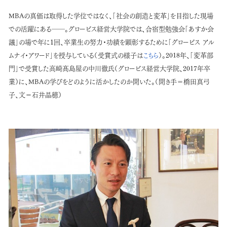
MBA
の真価は取得した学位ではなく、「社会の創造と変革」を目指した現場
での活躍にある――。グロービス経営大学院では、合宿型勉強会「あすか会
議」の場で年に１回、卒業生の努力・功績を顕彰するために「グロービス
アル
ムナイ・アワード」を授与している（受賞式の様子は
こちら
）。
2018
年、「変革部
門」で受賞した高崎髙島屋の中川徹氏（グロービス経営大学院、
2017
年卒
業）に、
MBA
の学びをどのように活かしたのか聞いた。（聞き手＝橋田真弓
子、文＝石井晶穂）