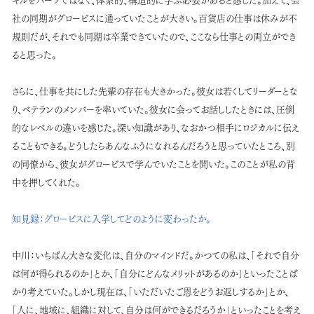
社の同期がグロービスに通っていたことが大きい。百貨店の仕事は休みが不
規則だが、それでも同期は卒業できていたので、ここなら仕事との両立ができ
ると思った。
さらに、仕事を共にした先輩の存在も大きかった。彼女は若くしてリーダーとな
り、ベテランのメンバーを率いていた。彼女に会ってお話ししたときには、圧倒
的なレベルの違いを感じた。深い知識があり、なおかつ相手にロジカルに伝え
ることもできる。どうしたらあんなふうになれるんだろうと思っていたところ、別
の同僚から、彼女がグロービスで学んでいたことを聞いた。このことが私の背
中を押してくれた。
知見録：
グロービスに入学してどのように変わったか。
中川：
いちばん大きな変化は、自分のマインドだ。かつての私は、「それで自分
は何が得られるのか」とか、「自分にどんなメリットがあるのか」といったことば
かり考えていた。しかし現在は、「いただいたご恩をどうお返しするか」とか、
「人に、地域に、組織に対して、自分は何ができるだろうか」といったことを考え