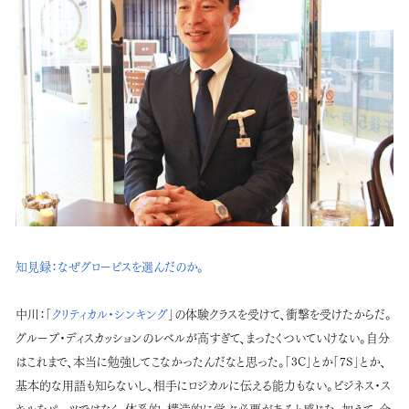
知見録：
なぜグロービスを選んだのか。
中川：
「
クリティカル・シンキング
」の体験クラスを受けて、衝撃を受けたからだ。
グループ・ディスカッションのレベルが高すぎて、まったくついていけない。自分
はこれまで、本当に勉強してこなかったんだなと思った。「3C」とか「7S」とか、
基本的な用語も知らないし、相手にロジカルに伝える能力もない。ビジネス・ス
キルをパーツではなく、体系的、構造的に学ぶ必要があると感じた。加えて、会