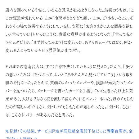
店内を回っているうちに、いろんな意見が出るようになった。最初のうちは、「こ
この電球が切れている」とか「冷房がききすぎて寒い」とか、ごくささいなこと。そ
れをその場で改善するようにしていると、次第に「お客さまがこんな商品を欲し
いと言っていた」といったような、貴重な意見が出るようになった。「言ってもど
うせムダだ」が、「まず言ってみよう」に変わった。あきらめムードではなく、何か
変わるんじゃないかという雰囲気が出てきた。
それまでの港南台店は、すごく自信を失くしているように見えた。だから、「多少
の悪いところは目をつぶって、よいところをどんどん見つけていこう」という取り
組みを行なった。たとえば、笑顔のよかったメンバーや、挨拶が元気だったメン
バーを見つけたら、メッセージを書いたカードを手渡していた。思った以上に効
果があり、大げさではなく涙を流して喜んでくれるメンバーもいた。ほめてもらえ
たのが嬉しいのではなく、気づいてもらえたのが嬉しかったと。「気づく」ことに
は、こんなにパワーがあるんだなと思った。
知見録：
その結果、サービス評定が高島屋全店最下位だった港南台店が、全
店2位へと飛躍した。