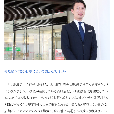
知見録：
今後の目標について聞かせてほしい。
中川：
地域の中で成長し続けられる、地方・郊外型店舗のモデルを描きたいと
いうのがひとつ。いま私が在籍している高崎店は、6期連続増収を達成してい
る。お客さまの数も、前年に比べて30％近く増えている。地方・郊外型店舗とひ
と口に言っても、地域特性によって事情はまったく異なると実感しているので、
店舗ごとにアレンジするべき施策と、全店舗に共通する施策を切り分けること