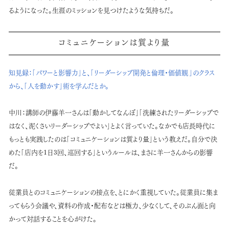
るようになった。生涯のミッションを見つけたような気持ちだ。
コミュニケーションは質より量
知見録：
「
パワーと影響力
」と、「
リーダーシップ開発と倫理・価値観
」のクラス
から、「人を動かす」術を学んだとか。
中川：
講師の伊藤羊一さんは「動かしてなんぼ」「洗練されたリーダーシップで
はなく、泥くさいリーダーシップでよい」とよく言っていた。なかでも店長時代に
もっとも実践したのは「コミュニケーションは質より量」という教えだ。自分で決
めた「店内を1日3回、巡回する」というルールは、まさに羊一さんからの影響
だ。
従業員とのコミュニケーションの接点を、とにかく重視していた。従業員に集ま
ってもらう会議や、資料の作成・配布などは極力、少なくして、そのぶん面と向
かって対話することを心がけた。