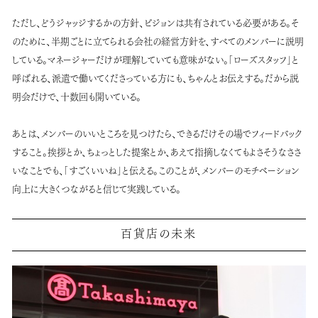
ただし、どうジャッジするかの方針、ビジョンは共有されている必要がある。そ
のために、半期ごとに立てられる会社の経営方針を、すべてのメンバーに説明
している。マネージャーだけが理解していても意味がない。「ローズスタッフ」と
呼ばれる、派遣で働いてくださっている方にも、ちゃんとお伝えする。だから説
明会だけで、十数回も開いている。
あとは、メンバーのいいところを見つけたら、できるだけその場でフィードバック
すること。挨拶とか、ちょっとした提案とか、あえて指摘しなくてもよさそうなささ
いなことでも、「すごくいいね」と伝える。このことが、メンバーのモチベーション
向上に大きくつながると信じて実践している。
百貨店の未来