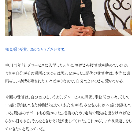
知見録：
受賞、おめでとうございます。
中川：
3年前、グロービスに入学したときは、客席から授賞式を眺めていたが、
まさか自分がその場所に立つとは思わなかった。歴代の受賞者は、本当に素
晴らしい功績を残された方々ばかりなので、自分でよいのかと驚いている。
今回の受賞は、自分の力というより、グロービスの恩師、事務局の方々、そして
一緒に勉強してきた仲間が支えてくれたおかげ。みなさんには本当に感謝して
いる。職場のサポートも心強かった。授業のため、定時で職場を出なければな
らない日もある。そんなときも快く送り出してくれた。これからしっかり恩返しをし
ていきたいと思っている。