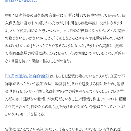
中川：
研究科長の田久保善彦先生にも、折に触れて背中を押してもらった。田
久保先生に言われて嬉しかったのが、「中川さんは数年後に役員になります
よ」という言葉。まさかと思いつつも、「もし自分が役員になったら、どんな覚悟
で臨まないといけないか」とか、「そのときどんなスキルや経験を持っていなけ
ればいけないか」といったことを考えるようになった。そうしたら実際に、数年
で高崎髙島屋の役員に就くことになった。心の準備ができていたので、戸惑い
なく覚悟を持って職務に臨むことができた。
「
企業の理念と社会的価値
」は、もっとも記憶に残っているクラスだ。企業で不
祥事があったという設定のもと、経営側と、それを追及する側に分かれ、謝罪
会見を行なうという内容。私は経営トップの役をやらせてもらった。そのとき学
んだのは、「逃げない覚悟」が大切だということ。消費者、株主、マスコミに正面
から向き合って、自分たちの落ち度を受け止めながら、今後はこうしていくんだ
というメッセージを伝える。
実際にはこんなことが起こらないよう祈っているが、ささいなことも含めれば、