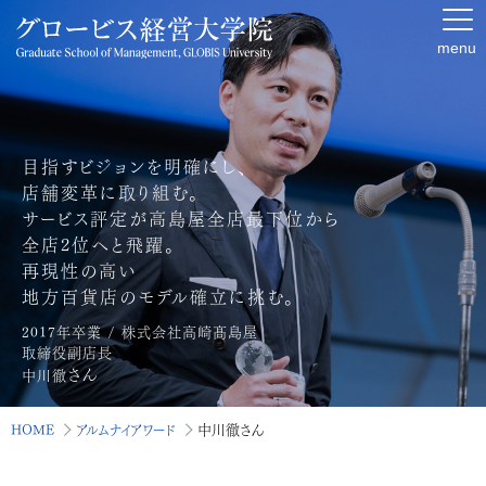
menu
目指すビジョンを明確にし、
店舗変革に取り組む。
サービス評定が高島屋全店最下位から
全店2位へと飛躍。
再現性の高い
地方百貨店のモデル確立に挑む。
2017年卒業 / 株式会社高崎髙島屋
取締役副店長
さん
中川徹
HOME
アルムナイアワード
中川徹さん