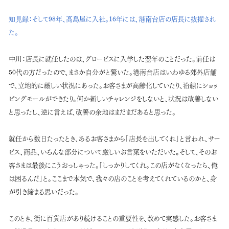
知見録：
そして98年、髙島屋に入社。16年には、港南台店の店長に抜擢され
た。
中川：
店長に就任したのは、グロービスに入学した翌年のことだった。前任は
50代の方だったので、まさか自分がと驚いた。港南台店はいわゆる郊外店舗
で、立地的に厳しい状況にあった。お客さまが高齢化していたり、沿線にショッ
ピングモールができたり。何か新しいチャレンジをしないと、状況は改善しない
と思ったし、逆に言えば、改善の余地はまだまだあると思った。
就任から数日たったとき、あるお客さまから「店長を出してくれ」と言われ、サー
ビス、商品、いろんな部分について厳しいお言葉をいただいた。そして、そのお
客さまは最後にこうおっしゃった。「しっかりしてくれ。この店がなくなったら、俺
は困るんだ」と。ここまで本気で、我々の店のことを考えてくれているのかと、身
が引き締まる思いだった。
このとき、街に百貨店があり続けることの重要性を、改めて実感した。お客さま